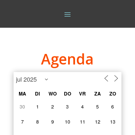
Agenda
MA
DI
WO
DO
VR
ZA
ZO
30
1
2
3
4
5
6
7
8
9
10
11
12
13