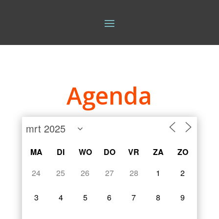
Agenda
MA
DI
WO
DO
VR
ZA
ZO
24
25
26
27
28
1
2
3
4
5
6
7
8
9