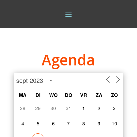
Agenda
MA
DI
WO
DO
VR
ZA
ZO
28
29
30
31
1
2
3
4
5
6
7
8
9
10