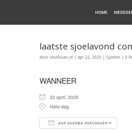
HOME
MEDEDE
laatste sjoelavond co
door
skuifusan_nl
|
apr 22, 2025
|
Sjoelen
|
0 R
WANNEER
22 april, 2025
Hele dag
AAN AGENDA TOEVOEGEN