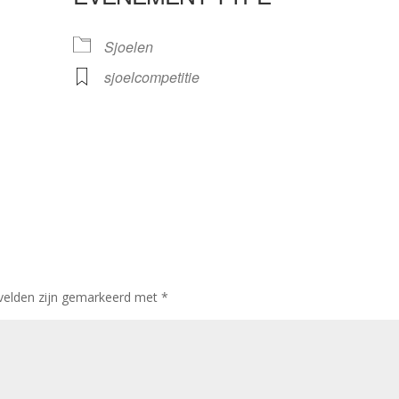
gle Calendar
iCalendar
Sjoelen
sjoelcompetitie
 velden zijn gemarkeerd met
*