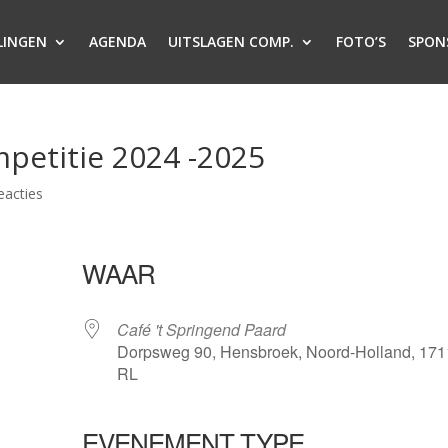
LINGEN
AGENDA
UITSLAGEN COMP.
FOTO’S
SPON
mpetitie 2024 -2025
eacties
WAAR
Café 't Springend Paard
Dorpsweg 90, Hensbroek, Noord-Holland, 171
RL
EVENEMENT TYPE